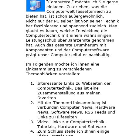
“Computerei” möchte ich Sie gerne 
einladen. Zu erleben, was die 
Computerwelt fassettenreich zu 
bieten hat, ist schon außergewöhnlich.
Nicht nur der PC selber ist von seiner Technik 
her faszinierend und spannend zugleich. Man 
glaubt es kaum, welche Entwicklung die 
Computertechnik mit einem wahnsinnigen 
Leistungsschub über Jahrzehnte genommen 
hat. Auch das gesamte Drumherum mit 
Komponenten und der Computersoftware 
prägt unser Computerzeitalter nachhaltig.
Im Folgenden möchte ich ihnen eine 
Linksammlung zu verschiedenen 
Themenblöcken vorstellen:
1.
Interessante Links zu Webseiten der 
Computertechnik. Das ist eine 
Zusammenstellung aus meinen 
Favoriten
2.
Mit der Themen-Linksammlung ist 
verbunden Computer News, Hardware 
News, Software News, RSS Feeds und 
Links zu Hilfeseiten
3.
Video-Links zur Computertechnik, 
Tutorials, Hardware und Software
4.
Zum Schluss stelle ich Ihnen einige 